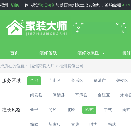

福州
[切换]
祝贺
瑧汇装饰
与黔西南刘女士成功签约，签约金额
￥13
祝贺
圆石装饰设计
与深圳李先生成功签约，签约金额
￥6
祝贺
三优装饰
与张家口孟风锡成功签约，签约金额
￥50
祝贺
尚庭水韵
与运城王先生成功签约，签约金额
￥1100
祝贺
徐州住小帮装饰
与徐州甘先生成功签约，签约金额
首页
装修省钱
装修效果图
装修
祝贺
西宁生活家
与西宁祁先生成功签约，签约金额
￥80
您所在的位置：
福州家装大师
>
福州装修公司
祝贺
宇家装饰
与东莞陈先生成功签约，签约金额
￥1300
祝贺
华庭装饰
与衢州王先生成功签约，签约金额
￥8000
服务区域
全部
仓山区
长乐区
福清市
鼓楼区
祝贺
德阳福彩装饰
与德阳田先生成功签约，签约金额
￥1
闽侯县
闽清县
平潭县
台江区
永泰
祝贺
好风景装饰公司
与阿克苏刘玉坤成功签约，签约金
擅长风格
全部
简约
北欧
欧式
中式
美式
简欧
新古典
古典
时尚
韩式